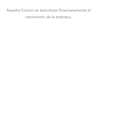
Nuestra función es estructurar financieramente el
crecimiento de la empresa.
Trabajamos con un número limitado de empresas
simultáneamente para mantener profundidad
estratégica en cada caso.
________________________________________
___
Condición de trabajo
Antes de cualquier colaboración continua, es
necesario desarrollar un diagnóstico estructural
de la empresa.
Esto permite entender con precisión la dinámica
de flujo, los puntos de tensión y las decisiones
críticas a resolver.