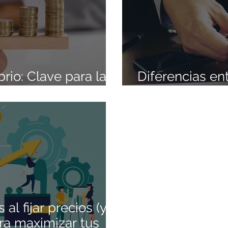
brio: Clave para la
Diferencias ent
u Negocio
Ganancias: Lo
al fijar precios (y
ra maximizar tus