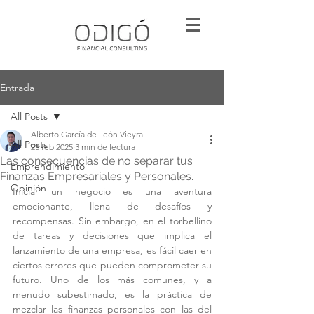
Entrada
All Posts
Alberto García de León Vieyra
All Posts
25 feb 2025
3 min de lectura
Las consecuencias de no separar tus
Emprendimiento
Finanzas Empresariales y Personales.
Opinión
Iniciar un negocio es una aventura 
emocionante, llena de desafíos y 
recompensas. Sin embargo, en el torbellino 
de tareas y decisiones que implica el 
lanzamiento de una empresa, es fácil caer en 
ciertos errores que pueden comprometer su 
futuro. Uno de los más comunes, y a 
menudo subestimado, es la práctica de 
mezclar las finanzas personales con las del 