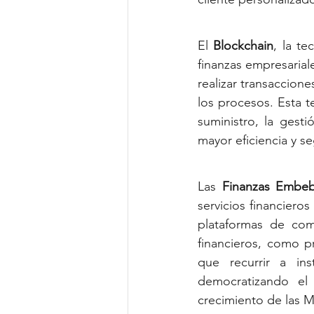
El 
Blockchain
, la t
finanzas empresariale
realizar transaccione
los procesos. Esta t
suministro, la gest
mayor eficiencia y s
Las 
Finanzas Embeb
servicios financiero
plataformas de com
financieros, como p
que recurrir a inst
democratizando el 
crecimiento de las 
M