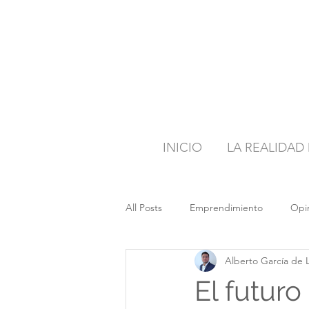
INICIO
LA REALIDAD
All Posts
Emprendimiento
Opi
Alberto García de 
El futuro