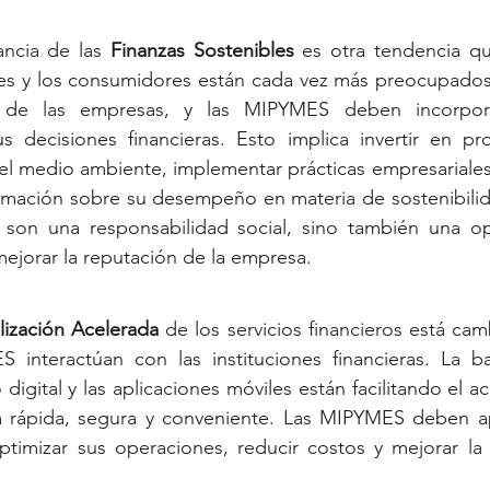
ancia de las 
Finanzas Sostenibles
 es otra tendencia q
ores y los consumidores están cada vez más preocupados
l de las empresas, y las 
MIPYMES 
deben incorpora
us decisiones financieras. Esto implica invertir en pr
el medio ambiente, implementar prácticas empresariales
ormación sobre su desempeño en materia de sostenibilida
 son una responsabilidad social, sino también una op
 mejorar la reputación de la empresa.
alización Acelerada
 de los servicios financieros está cam
ES 
interactúan con las instituciones financieras. La ba
igital y las aplicaciones móviles están facilitando el ac
a rápida, segura y conveniente. Las 
MIPYMES 
deben ap
ptimizar sus operaciones, reducir costos y mejorar la 